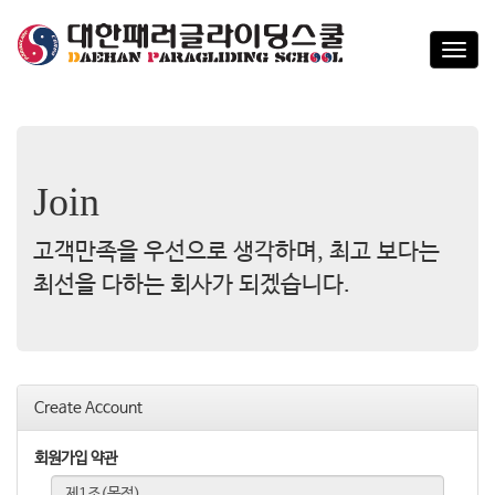
T
o
g
g
l
e
n
Join
a
v
고객만족을 우선으로 생각하며, 최고 보다는
i
g
최선을 다하는 회사가 되겠습니다.
a
t
i
o
n
Create Account
회원가입 약관