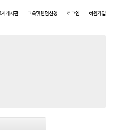
공지게시판
교육및텐덤신청
로그인
회원가입