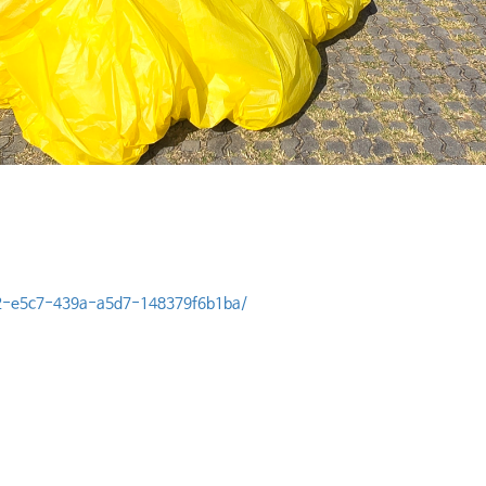
72-e5c7-439a-a5d7-148379f6b1ba/