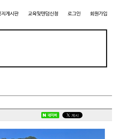
공지게시판
교육및텐덤신청
로그인
회원가입
네이버