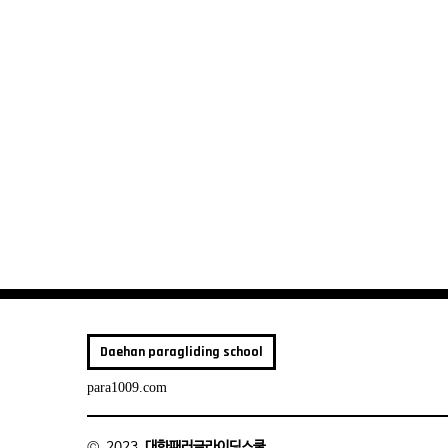
Daehan paragliding school
para1009.com
© 2023
대한패러글라이딩스쿨