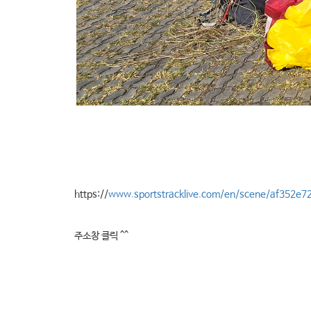
https://
www.sportstracklive.com/en/scene/af352e
주소창 클릭 ^^