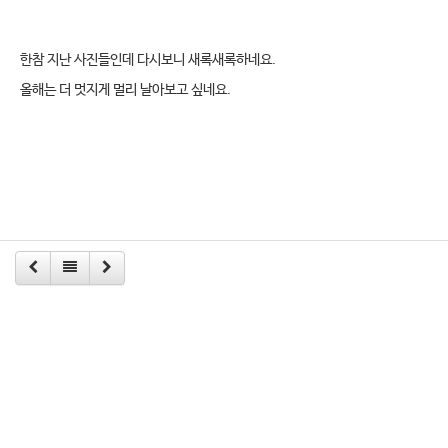
한참 지난 사진들인데 다시보니 새록새록하네요.
올해는 더 멋지게 멀리 날아보고 싶네요.