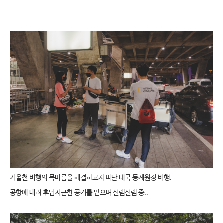
겨울철 비행의 목마름을 해결하고자 떠난 태국 동계원정 비행.
공항에 내려 후덥지근한 공기를 맡으며 설렘설렘 중..